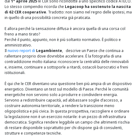
dal
1° aprile 2025
le CER sono ricondotte a uno specifico codice ATECO.
Lo stesso compendio ricorda che
Legacoop ha sostenuto la nascita
di 62 CER cooperative
. Tradotto: non siamo nel regno delle ipotesi, ma
in quello di una possibilità concreta già praticata.
E allora perché la sensazione diffusa è ancora quella di una corsa col
freno a mano tirato?
Perché il punto, appunto, non è più soltanto normativo. È politico e
amministrativo.
Il
nuovo report di
Legambiente
,
descrive un Paese che continua a
rallentare proprio dove dovrebbe accelerare. È la fotografia di una
contraddizione molto italiana: riconoscere la centralità delle rinnovabili
e, insieme, continuare a sottoporle a ritardi, ostacoli burocratici e freni
istituzionali.
È qui che le CER diventano una questione ben più ampia di un dispositivo
energetico. Diventano un test sul modello di Paese. Perché le comunità
energetiche non servono solo a produrre e condividere energia.
Servono a redistribuire capacità, ad abbassare soglie d’accesso, a
costruire autonomia territoriale, a rendere la transizione meno
oligopolistica e più civica. In questa prospettiva, raccogliere e ordinare
la legislazione non è un esercizio notarile: è un pezzo di infrastruttura
democratica. Significa rendere leggibile un campo che altrimenti rischia
di restare disponibile soprattutto per chi dispone già di consulenti,
strutture e competenze tecniche.