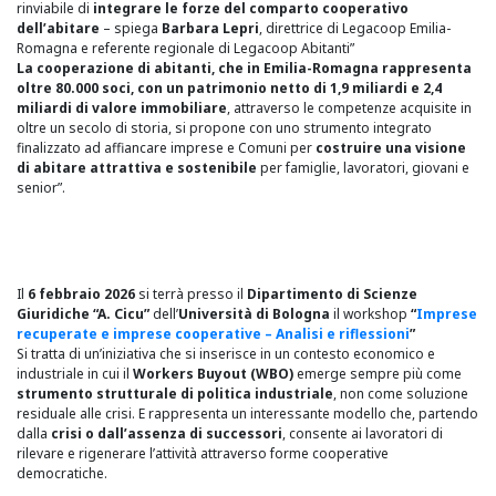
rinviabile di
integrare le forze del comparto cooperativo
dell’abitare
– spiega
Barbara Lepri
, direttrice di Legacoop Emilia-
Romagna e referente regionale di Legacoop Abitanti”
La cooperazione di abitanti, che in Emilia-Romagna rappresenta
oltre 80.000 soci, con un patrimonio netto di 1,9 miliardi e 2,4
miliardi di valore immobiliare
, attraverso le competenze acquisite in
oltre un secolo di storia, si propone con uno strumento integrato
finalizzato ad affiancare imprese e Comuni per
costruire una visione
di abitare attrattiva e sostenibile
per famiglie, lavoratori, giovani e
senior”.
Il
6 febbraio 2026
si terrà presso il
Dipartimento di Scienze
Giuridiche “A. Cicu”
dell’
Università di Bologna
il workshop
“
Imprese
recuperate e imprese cooperative – Analisi e riflessioni
”
Si tratta di un’iniziativa che si inserisce in un contesto economico e
industriale in cui il
Workers Buyout (WBO)
emerge sempre più come
strumento strutturale di politica industriale
, non come soluzione
residuale alle crisi. E rappresenta un interessante modello che, partendo
dalla
crisi o dall’assenza di successori
, consente ai lavoratori di
rilevare e rigenerare l’attività attraverso forme cooperative
democratiche.