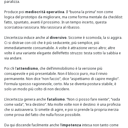
paralizza.
Produce poi
mediocrità operativa
. Il “buona la prima” non come
logica del prototipo da migliorare, ma come forma mentale da checklist:
fatto, spuntato, avanti il prossimo. In un tempo incerto, questa
scorciatoia rassicura. Ma rassicura al ribasso.
L’incertezza induce anche al
diversivo
. Siccome è scomoda, la si aggira.
Ci si distrae con ciò che è più seducente, più semplice, più
immediatamente consumabile. A volte è attrazione verso altro; altre
volte è una variante elegante dell’effetto struzzo: testa sotto la sabbia e
via andare.
Poi c’è l’
attendismo
, che dell’immobilismo è la versione più
consapevole e più presentabile. Non il blocco puro, ma il rinvio
permanente. Non dice “non faccio”, dice “aspettiamo di capire meglio”.
Formula spesso ragionevole, certo. Ma se diventa postura stabile, è
solo un modo più colto di non decidere.
L’incertezza genera anche
fatalismo
. “Non ci posso fare niente”, “vada
come vada”, “era destino”. Ma molte volte non è destino: è una profezia
che si autoavvera. Si smette di agire, e poi si prende la propria inerzia
come prova del fatto che nulla fosse possibile.
Da qui discende facilmente anche l’
impotenza
intesa non tanto come