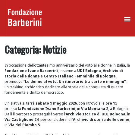
Skip
to
Categoria:
Notizie
content
In occasione dell’ottantesimo anniversario del voto alle donne in Italia, la
Fondazione Ivano Barberini
, insieme a
UDI Bologna
,
Archivio di
storia delle donne
e
Centro Italiano Femminile di Bologna
,
promuove
“Le donne al voto. Un itinerario tra carte e immagini”
,
un trekking archivistico dedicato alla storia della conquista di questo
fondamentale diritto democratico.
L’iniziativa si terrà
sabato 9 maggio 2026
, con ritrovo alle
ore 15
presso la
Fondazione Ivano Barberini
, in
Via Mentana 2
, a Bologna.
Da lì il percorso proseguirà verso l’
Archivio storico di UDI Bologna
, in
Via Castiglione 24
, per concludersi all’
Archivio di storia delle donne
,
in
Via del Piombo 5
.