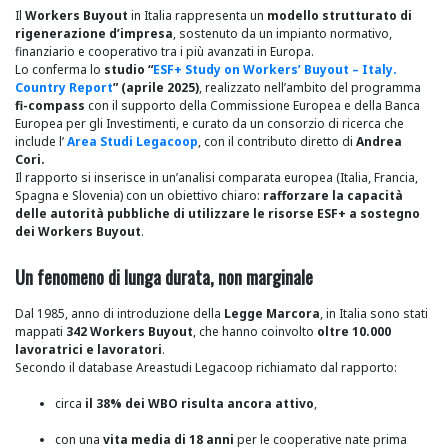
Il
Workers Buyout
in Italia rappresenta un
modello strutturato di
rigenerazione d’impresa
, sostenuto da un impianto normativo,
finanziario e cooperativo tra i più avanzati in Europa.
Lo conferma lo
studio “
ESF+ Study on Workers’ Buyout – Italy.
Country Report
” (aprile 2025)
, realizzato nell’ambito del programma
fi-compass
con il supporto della Commissione Europea e della Banca
Europea per gli Investimenti, e curato da un consorzio di ricerca che
include l’
Area Studi Legacoop
, con il contributo diretto di
Andrea
Cori.
Il rapporto si inserisce in un’analisi comparata europea (Italia, Francia,
Spagna e Slovenia) con un obiettivo chiaro:
rafforzare la capacità
delle autorità pubbliche di utilizzare le risorse ESF+ a sostegno
dei Workers Buyout
.
Un fenomeno di lunga durata, non marginale
Dal 1985, anno di introduzione della
Legge Marcora
, in Italia sono stati
mappati
342 Workers Buyout
, che hanno coinvolto
oltre 10.000
lavoratrici e lavoratori
.
Secondo il database Areastudi Legacoop richiamato dal rapporto:
circa
il 38% dei WBO risulta ancora attivo
,
con una
vita media di 18 anni
per le cooperative nate prima