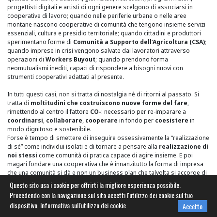
progettisti digitali e artisti di ogni genere scelgono di associarsi in
cooperative di lavoro; quando nelle periferie urbane o nelle aree
montane nascono cooperative di comunità che tengono insieme servizi
essenziali, cultura e presidio territoriale; quando cittadini e produttori
sperimentano forme di
Comunità a Supporto dell’Agricoltura (CSA)
;
quando imprese in crisi vengono salvate dai lavoratori attraverso
operazioni di
Workers Buyout
; quando prendono forma
neomutualismi inediti, capaci di rispondere a bisogni nuovi con
strumenti cooperativi adattati al presente.
In tutti questi casi, non si tratta di nostalgia né di ritorni al passato. Si
tratta di
moltitudini che costruiscono nuove forme del fare
,
rimettendo al centro il fattore
CO-
: necessario per re-imparare a
coordinarsi
,
collaborare
,
cooperare
in fondo per
coesistere
in
modo dignitoso e sostenibile.
Forse è tempo di smettere di inseguire ossessivamente la “realizzazione
di sé” come individui isolati e di tornare a pensare alla
realizzazione di
noi stessi
come comunità di pratica capace di agire insieme. E poi
magari fondare una cooperativa che è innanzitutto la forma di impresa
che una comunità si dà e non un business plan che talvolta si accorge di
avere una comunità.
Questo sito usa i cookie per offrirti la migliore esperienza possibile.
Procedendo con la navigazione sul sito accetti l'utilizzo dei cookie sul tuo
Non serve lamentarsi per un tempo perduto che non tornerà.
dispositivo.
Informativa sull'utilizzo dei cookie
Accetto
Serve
organizzarsi per ridiventare comunità
.
La cooperazione è quella tecnologia appropriata sia economica che