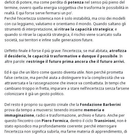
deficit
di potere, ma come perdita di
potenza
nel senso più pieno del
termine, ovvero quella energia soggettiva che trasforma le possibilità in
realtà. E qui forse serve fermarsi un po’.
Perché l’incertezza sistemica non è solo instabilità, ma crisi dei modelli
con cui leggiamo, valutiamo e orientiamo il mondo. Quando saltano gli
strumenti di interpretazione,
si ritrae la capacità strategica
; e
quando si ritrae la capacità strategica, il rischio viene scaricato sulla
società, sui territori e infine sulle generazioni future.
L’effetto finale è forse il più grave: l’incertezza, se mal abitata,
atrofizza
il desiderio, le capacità trasformative e dunque il possibile
. In
altre parole:
restringe il futuro prima ancora che il futuro arrivi.
Ed è qui che un libro come questo diventa utile. Non perché prometta
false certezze, ma perché aiuta a distinguere tra la complessità che va
attraversata e la rassegnazione che invece va combattuta. In tempi che
cambiano troppo in fretta, imparare a stare nell’incertezza senza farsene
colonizzare è già un gesto politico.
Del resto è proprio su questo crinale che la
Fondazione Barberini
prova da tempo a muoversi: tenendo insieme
memoria e
immaginazione
, radici e trasformazione, archivio e futuro. Anche per
questo l’incontro con
Piero Formica
, dentro il ciclo
Transi≠ioni
, non è
stato episodico ma profondamente coerente: perché interrogare
l’incertezza non significa subirla, ma farne materia di apprendimento, di