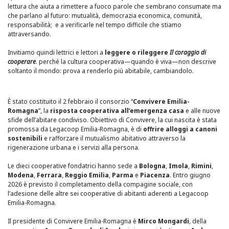
lettura che aiuta a rimettere a fuoco parole che sembrano consumate ma
che parlano al futuro: mutualità, democrazia economica, comunità,
responsabilità; e a verificarle nel tempo difficile che stiamo
attraversando.
Invitiamo quindi lettrici e lettori a
leggere o rileggere
Il coraggio di
cooperare
. perché la cultura cooperativa—quando è viva—non descrive
soltanto il mondo: prova a renderlo più abitabile, cambiandolo.
È stato costituito il 2 febbraio il consorzio “
Convivere Emilia-
Romagna
”, la
risposta cooperativa all’emergenza casa
e alle nuove
sfide dell’abitare condiviso. Obiettivo di Convivere, la cui nascita è stata
promossa da Legacoop Emilia-Romagna, è di
offrire alloggi a canoni
sostenibili
e rafforzare il mutualismo abitativo attraverso la
rigenerazione urbana e i servizi alla persona.
Le dieci cooperative fondatrici hanno sede a
Bologna
,
Imola
,
Rimini
,
Modena
,
Ferrara
,
Reggio Emilia
,
Parma
e
Piacenza
. Entro giugno
2026 è previsto il completamento della compagine sociale, con
l’adesione delle altre sei cooperative di abitanti aderenti a Legacoop
Emilia-Romagna.
Il presidente di Convivere Emilia-Romagna è
Mirco Mongardi
, della