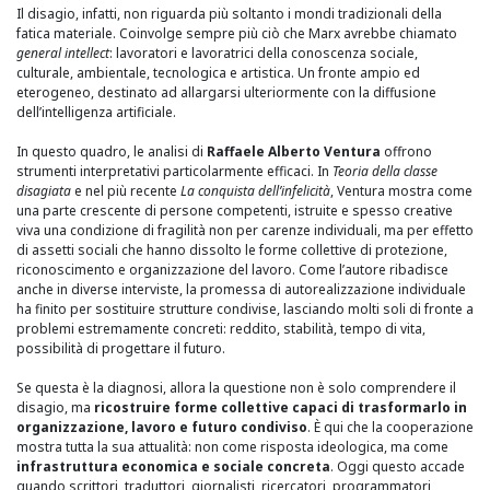
Il disagio, infatti, non riguarda più soltanto i mondi tradizionali della
fatica materiale. Coinvolge sempre più ciò che Marx avrebbe chiamato
general intellect
: lavoratori e lavoratrici della conoscenza sociale,
culturale, ambientale, tecnologica e artistica. Un fronte ampio ed
eterogeneo, destinato ad allargarsi ulteriormente con la diffusione
dell’intelligenza artificiale.
In questo quadro, le analisi di
Raffaele Alberto Ventura
offrono
strumenti interpretativi particolarmente efficaci. In
Teoria della classe
disagiata
e nel più recente
La conquista dell’infelicità
, Ventura mostra come
una parte crescente di persone competenti, istruite e spesso creative
viva una condizione di fragilità non per carenze individuali, ma per effetto
di assetti sociali che hanno dissolto le forme collettive di protezione,
riconoscimento e organizzazione del lavoro. Come l’autore ribadisce
anche in diverse interviste, la promessa di autorealizzazione individuale
ha finito per sostituire strutture condivise, lasciando molti soli di fronte a
problemi estremamente concreti: reddito, stabilità, tempo di vita,
possibilità di progettare il futuro.
Se questa è la diagnosi, allora la questione non è solo comprendere il
disagio, ma
ricostruire forme collettive capaci di trasformarlo in
organizzazione, lavoro e futuro condiviso
. È qui che la cooperazione
mostra tutta la sua attualità: non come risposta ideologica, ma come
infrastruttura economica e sociale concreta
. Oggi questo accade
quando scrittori, traduttori, giornalisti, ricercatori, programmatori,