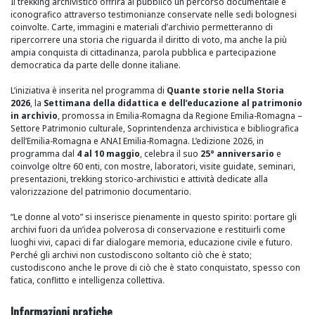
Il trekking archivistico offrirà al pubblico un percorso documentale e
iconografico attraverso testimonianze conservate nelle sedi bolognesi
coinvolte. Carte, immagini e materiali d’archivio permetteranno di
ripercorrere una storia che riguarda il diritto di voto, ma anche la più
ampia conquista di cittadinanza, parola pubblica e partecipazione
democratica da parte delle donne italiane.
L’iniziativa è inserita nel programma di
Quante storie nella Storia
2026
, la
Settimana della didattica e dell’educazione al patrimonio
in archivio
, promossa in Emilia-Romagna da Regione Emilia-Romagna –
Settore Patrimonio culturale, Soprintendenza archivistica e bibliografica
dell’Emilia-Romagna e ANAI Emilia-Romagna. L’edizione 2026, in
programma dal
4 al 10 maggio
, celebra il suo
25° anniversario
e
coinvolge oltre 60 enti, con mostre, laboratori, visite guidate, seminari,
presentazioni, trekking storico-archivistici e attività dedicate alla
valorizzazione del patrimonio documentario.
“Le donne al voto” si inserisce pienamente in questo spirito: portare gli
archivi fuori da un’idea polverosa di conservazione e restituirli come
luoghi vivi, capaci di far dialogare memoria, educazione civile e futuro.
Perché gli archivi non custodiscono soltanto ciò che è stato;
custodiscono anche le prove di ciò che è stato conquistato, spesso con
fatica, conflitto e intelligenza collettiva.
Informazioni pratiche