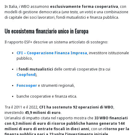
In Italia, i WBO assumono
esclusivamente forma cooperativa
, con
modelli di gestione democratica (
una testa, un voto
) e una combinazione
di capitale dei soci lavoratori, fondi mutualistici e finanza pubblica.
Un ecosistema finanziario unico in Europa
Il rapporto ESF+ descrive un sistema articolato di sostegno:
CFI – Cooperazione Finanza Impresa
, investitore istituzionale
pubblico,
i
fondi mutualistici
delle centrali cooperative (tra cui
Coopfond
),
Foncooper
e strumenti regionali,
banche cooperative e finanza etica.
Tra il 2011 e il 2022,
CFI ha sostenuto 92 operazioni di WBO
,
investendo
45,9 milioni di euro
.
Un’analisi di impatto citata nel rapporto mostra che
33 WBO finanziati
con 6,3 milioni di euro di risorse pubbliche hanno generato 144
milioni di euro di entrate fiscali in dieci anni
, con un
ritorno per la
finanza pubblica pari a 23 volte l’investimento iniziale
.