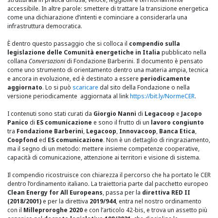
accessibile. In altre parole: smettere di trattare la transizione energetica
come una dichiarazione d’intenti e cominciare a considerarla una
infrastruttura democratica.
È dentro questo passaggio che si colloca il
compendio sulla
legislazione delle Comunità energetiche in Italia
pubblicato nella
collana
Conversazioni
di Fondazione Barberini. Il documento è pensato
come uno strumento di orientamento dentro una materia ampia, tecnica
e ancora in evoluzione, ed è destinato a essere
periodicamente
aggiornato
. Lo si può
scaricare
dal sito della Fondazione
o nella
versione periodicamente aggiornata al link
https://bit.ly/NormeCER
.
I contenuti sono stati curati da
Giorgio Nanni
di
Legacoop
e
Jacopo
Panico
di
ES comunicazione
e sono il frutto di un
lavoro congiunto
tra
Fondazione Barberini
,
Legacoop
,
Innovacoop
,
Banca Etica
,
Coopfond
ed
ES comunicazione
. Non è un dettaglio di ringraziamento,
ma il segno di un metodo: mettere insieme competenze cooperative,
capacità di comunicazione, attenzione ai territori e visione di sistema.
Il compendio ricostruisce con chiarezza il percorso che ha portato le CER
dentro l’ordinamento italiano. La traiettoria parte dal pacchetto europeo
Clean Energy for All Europeans
, passa per la
direttiva RED II
(2018/2001)
e per la direttiva
2019/944
, entra nel nostro ordinamento
con il
Milleproroghe 2020
e con l’articolo 42-bis, e trova un assetto più