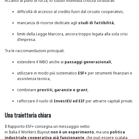
Accanto ai punti di forza, lo studio individua criticità strutturali:
difficoltà di accesso al credito fuori dal circuito cooperativo,
mancanza di risorse dedicate agli
studi di fattibilità
,
limiti della Legge Marcora, ancora troppo legata alla sola crisi
d’impresa.
Tra le raccomandazioni principali:
estendere il WBO anche ai
passaggi generazionali
,
utilizzare in modo più sistematico
ESF+
per strumenti finanziari e
assistenza tecnica,
combinare
prestiti, garanzie e grant
,
rafforzare il ruolo di
InvestEU ed EIF
per attrarre capitali privati.
Una traiettoria chiara
Il Rapporto ESF+ consegna un messaggio netto:
in Italia il Workers Buyout
non è un esperimento
, ma una
politica
industriale cooperativa già funzionante
, che può essere scalata,