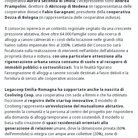
cooperativa
Aurora Seconda di Imola
; i vicepresidenti sono
Andrea
Prampolini
, direttore di
Abitcoop di Modena
(in rappresentanza delle
cooperative divise) e
Fabio Garagnani
, presidente della
cooperativa
Dozza di Bologna
(in rappresentanza delle cooperative indivise).
Il consorzio opererà in un contesto regionale segnato da una crescente
pressione abitativa, dove oltre 64.000 famiglie sono alla ricerca di
alloggi a canoni calmierati e i costi della locazione nelle grandi città
hanno subito impennate fino al 200%. L’attività del Consorzio sarà
focalizzata sulla realizzazione di interventi nell’ambito dell’abitazione a
proprietà divisa e indivisa,
con una particolare attenzione alla
rigenerazione urbana senza consumo di suolo e al recupero di
immobili pubblici o sottoutilizzati
. Tra le finalità figurano
l’assegnazione di alloggi a canone sociale destinati a fasce deboli e la
fornitura di servizi alle cooperative associate.
Legacoop Emilia-Romagna ha supportato anche la nascita di
Cooliving Coop
, una cooperativa con sede a Rimini e che ha ottenuto
l’iscrizione al
registro delle startup innovative
. Il modello di
Cooliving rappresenta
un’evoluzione del mutualismo abitativo
,
ponendo la comunità e la persona al centro del progetto per rispondere
alla domanda di alloggi temporanei a costi sostenibili. Il modello si
basa sulla creazione di
spazi residenziali orientati alla
generazione di relazioni
umane, dove la dimensione privata (60%
dell’immobile) si integra con ampie aree collettive (20%), zone di