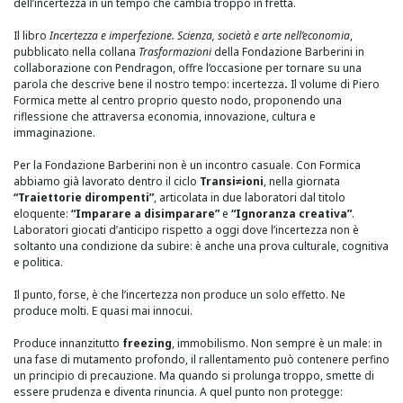
dell’incertezza in un tempo che cambia troppo in fretta.
Il libro
Incertezza e imperfezione. Scienza, società e arte nell’economia
,
pubblicato nella collana
Trasformazioni
della Fondazione Barberini in
collaborazione con Pendragon, offre l’occasione per tornare su una
parola che descrive bene il nostro tempo: incertezza
.
Il volume di Piero
Formica mette al centro proprio questo nodo, proponendo una
riflessione che attraversa economia, innovazione, cultura e
immaginazione.
Per la Fondazione Barberini non è un incontro casuale. Con Formica
abbiamo già lavorato dentro il ciclo
Transi≠ioni
, nella giornata
“Traiettorie dirompenti”
, articolata in due laboratori dal titolo
eloquente:
“Imparare a disimparare”
e
“Ignoranza creativa”
.
Laboratori giocati d’anticipo rispetto a oggi dove l’incertezza non è
soltanto una condizione da subire: è anche una prova culturale, cognitiva
e politica.
Il punto, forse, è che l’incertezza non produce un solo effetto. Ne
produce molti. E quasi mai innocui.
Produce innanzitutto
freezing
, immobilismo. Non sempre è un male: in
una fase di mutamento profondo, il rallentamento può contenere perfino
un principio di precauzione. Ma quando si prolunga troppo, smette di
essere prudenza e diventa rinuncia. A quel punto non protegge: