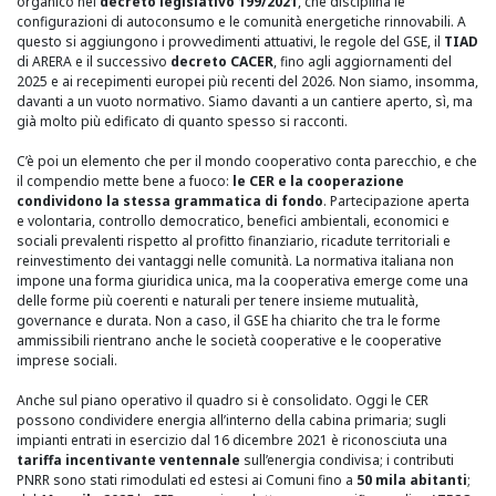
organico nel
decreto legislativo 199/2021
, che disciplina le
configurazioni di autoconsumo e le comunità energetiche rinnovabili. A
questo si aggiungono i provvedimenti attuativi, le regole del GSE, il
TIAD
di ARERA e il successivo
decreto CACER
, fino agli aggiornamenti del
2025 e ai recepimenti europei più recenti del 2026. Non siamo, insomma,
davanti a un vuoto normativo. Siamo davanti a un cantiere aperto, sì, ma
già molto più edificato di quanto spesso si racconti.
C’è poi un elemento che per il mondo cooperativo conta parecchio, e che
il compendio mette bene a fuoco:
le CER e la cooperazione
condividono la stessa grammatica di fondo
. Partecipazione aperta
e volontaria, controllo democratico, benefici ambientali, economici e
sociali prevalenti rispetto al profitto finanziario, ricadute territoriali e
reinvestimento dei vantaggi nelle comunità. La normativa italiana non
impone una forma giuridica unica, ma la cooperativa emerge come una
delle forme più coerenti e naturali per tenere insieme mutualità,
governance e durata. Non a caso, il GSE ha chiarito che tra le forme
ammissibili rientrano anche le società cooperative e le cooperative
imprese sociali.
Anche sul piano operativo il quadro si è consolidato. Oggi le CER
possono condividere energia all’interno della cabina primaria; sugli
impianti entrati in esercizio dal 16 dicembre 2021 è riconosciuta una
tariffa incentivante ventennale
sull’energia condivisa; i contributi
PNRR sono stati rimodulati ed estesi ai Comuni fino a
50 mila abitanti
;