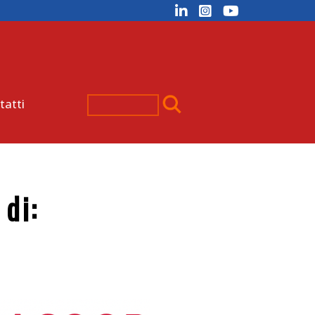
tatti
di: