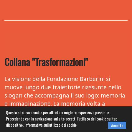
Collana "Trasformazioni"
La visione della Fondazione Barberini si
muove lungo due traiettorie riassunte nello
slogan che accompagna il suo logo: memoria
e immaginazione. La memoria volta a
conservare documenti di un ideale archivio
Questo sito usa i cookie per offrirti la migliore esperienza possibile.
Procedendo con la navigazione sul sito accetti l'utilizzo dei cookie sul tuo
d’impresa collettivo che ha come perimetro
dispositivo.
Informativa sull'utilizzo dei cookie
Accetto
potenziale l’intera cooperazione italiana. E