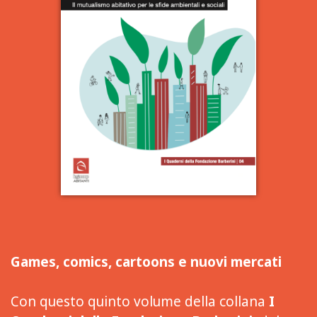
Games, comics, cartoons e nuovi mercati
Con questo quinto volume della collana
I