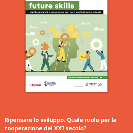
Ripensare lo sviluppo. Quale ruolo per la
cooperazione del XXI secolo?