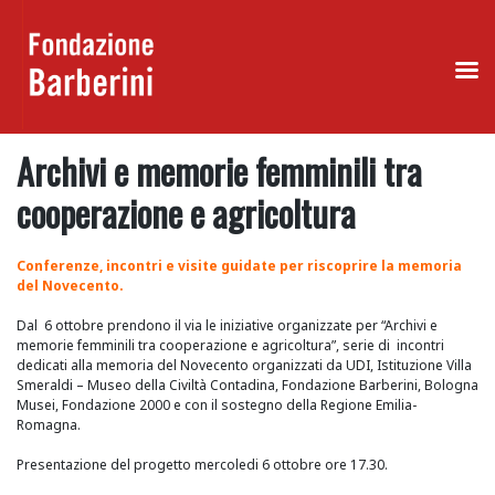
Skip
Archivi e memorie femminili tra
to
content
cooperazione e agricoltura
Conferenze, incontri e visite guidate per riscoprire la memoria
del Novecento.
Dal 6 ottobre prendono il via le iniziative organizzate per “Archivi e
memorie femminili tra cooperazione e agricoltura”, serie di incontri
dedicati alla memoria del Novecento organizzati da UDI, Istituzione Villa
Smeraldi – Museo della Civiltà Contadina, Fondazione Barberini, Bologna
Musei, Fondazione 2000 e con il sostegno della Regione Emilia-
Romagna.
Presentazione del progetto mercoledi 6 ottobre ore 17.30.