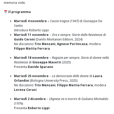
memoria civile.
Il programma
Martedì 4 novembre –
Caccia tragica
(1947) di Giuseppe De
Santis
Introduce Roberto Lippi
Martedì 11 novembre
–
Ora e sempre. Storie dalla Resistenza
di
Guido Ceroni
(Danilo Montanari Editore, 2024)
Ne discutono
Tito Menzani
,
Agnese Portincasa
, modera
Filippo Mattia Ferrara
Martedì 18 novembre
–
Ragazze per sempre. Storie di donne nella
Resistenza
di
Giuseppe Masetti
(2025)
Presenta
Davide Sparano
Martedì 25 novembre
–
La democrazia delle donne
di
Laura
Orlandini
(Bologna University Press, 2025)
Ne discutono
Tito Menzani
,
Filippo Mattia Ferrara
, modera
Lorena Cerasi
Martedì 2 dicembre
–
L’Agnese va a morire
di Giuliano Montaldo
(1976)
Presenta
Roberto Lippi