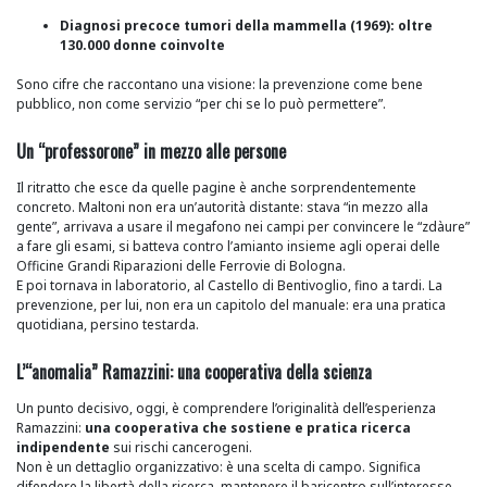
Diagnosi precoce tumori della mammella (1969): oltre
130.000 donne coinvolte
Sono cifre che raccontano una visione: la prevenzione come bene
pubblico, non come servizio “per chi se lo può permettere”.
Un “professorone” in mezzo alle persone
Il ritratto che esce da quelle pagine è anche sorprendentemente
concreto. Maltoni non era un’autorità distante: stava “in mezzo alla
gente”, arrivava a usare il megafono nei campi per convincere le “zdàure”
a fare gli esami, si batteva contro l’amianto insieme agli operai delle
Officine Grandi Riparazioni delle Ferrovie di Bologna.
E poi tornava in laboratorio, al Castello di Bentivoglio, fino a tardi. La
prevenzione, per lui, non era un capitolo del manuale: era una pratica
quotidiana, persino testarda.
L’“anomalia” Ramazzini: una cooperativa della scienza
Un punto decisivo, oggi, è comprendere l’originalità dell’esperienza
Ramazzini:
una cooperativa che sostiene e pratica ricerca
indipendente
sui rischi cancerogeni.
Non è un dettaglio organizzativo: è una scelta di campo. Significa
difendere la libertà della ricerca, mantenere il baricentro sull’interesse