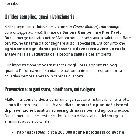
sociale.
Un’idea semplice, quasi rivoluzionaria
Nelle pagine introduttive del volumetto
Cesare Maltoni, cancerologo
(a
cura di
Beppe Ramina
), firmate da
Simone Gamberini
e
Pier Paolo
Busi
, emerge un tratto netto: Maltoni non considerava la salute un affare
privato, né un tema da consegnare ai soli specialisti. Era convinto che
ogni uomo e ogni donna potessero e dovessero avere un ruolo
attivo
nella salvaguardia della propria salute e dell’ambiente.
È un’impostazione “moderna” anche oggi. Forse soprattutto oggi,
quando l’informazione sanitaria è abbondante ma la responsabilità
collettiva sembra spesso in carenza di scorte.
Prevenzione: organizzare, pianificare, coinvolgere
Maltoni fu, come lo descrivono, un organizzatore instancabile nella lotta
contro il cancro. Non si limitò a studiare:
impostò e pianificò sistemi
di prevenzione
basati su screening di massa per la diagnosi precoce.
Due numeri citati nel testo rendono l’idea della scala (e del coraggio
amministrativo e culturale):
Pap test (1966): circa 260.000 donne bolognesi coinvolte