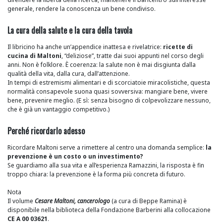
generale, rendere la conoscenza un bene condiviso.
La cura della salute e la cura della tavola
Il libricino ha anche un’appendice inattesa e rivelatrice:
ricette di
cucina di Maltoni
, “deliziose”, tratte dai suoi appunti nel corso degli
anni. Non è folklore. È coerenza: la salute non è mai disgiunta dalla
qualità della vita, dalla cura, dall’attenzione.
In tempi di estremismi alimentari e di scorciatoie miracolistiche, questa
normalità consapevole suona quasi sovversiva: mangiare bene, vivere
bene, prevenire meglio. (E sì: senza bisogno di colpevolizzare nessuno,
che è già un vantaggio competitivo.)
Perché ricordarlo adesso
Ricordare Maltoni serve a rimettere al centro una domanda semplice:
la
prevenzione è un costo o un investimento?
Se guardiamo alla sua vita e all’esperienza Ramazzini, la risposta è fin
troppo chiara: la prevenzione è la forma più concreta di futuro.
Nota
Il volume
Cesare Maltoni, cancerologo
(a cura di Beppe Ramina) è
disponibile nella biblioteca della Fondazione Barberini alla collocazione
CE A 00 03621
.