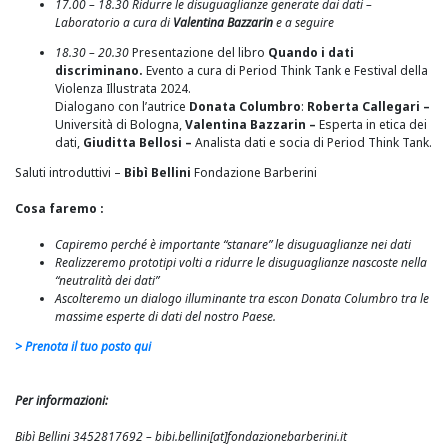
17.00 – 18.30 Ridurre le disuguaglianze generate dai dati –
Laboratorio a cura di
Valentina Bazzarin
e a seguire
18.30 – 20.30
Presentazione del libro
Quando i dati
discriminano.
Evento
a cura di Period Think Tank e Festival della
Violenza Illustrata 2024.
Dialogano con l’autrice
Donata Columbro
:
Roberta Callegari –
Università di Bologna,
Valentina Bazzarin –
Esperta in etica dei
dati,
Giuditta Bellosi –
Analista dati e socia di Period Think Tank.
Saluti introduttivi –
Bibì Bellini
Fondazione Barberini
Cosa faremo :
Capiremo perché è importante “stanare” le disuguaglianze nei dati
Realizzeremo prototipi volti a ridurre le disuguaglianze nascoste nella
“neutralità dei dati”
Ascolteremo un dialogo illuminante tra escon Donata Columbro tra le
massime esperte di dati del nostro Paese.
> Prenota il tuo posto qui
Per informazioni:
Bibì Bellini 3452817692 – bibi.bellini[at]fondazionebarberini.it