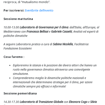
reciproca, di “mutualismo mondo”.
Per iscriversi:
Eventbrite dell’evento
Sessione mattutina
10.00-13.00
Laboratorio di Governance per il clima
: dall’Italia, all’Europa, al
Mediterraneo con
Francesca Bellisai
e
Gabriele Cassetti
, Analisti ed esperti di
politiche climatiche
A seguire Laboratorio pratico a cura di
Sabina Nicolella
, Facilitatrice
Fondazione Ecosistemi
Cosa faremo :
Esploreremo le istanze e le posizioni dei diversi attori che hanno un
ruolo nella governance climatica attraverso una coinvolgente
simulazione.
Comprenderemo meglio le dinamiche politiche nazionali e
internazionali che determinano strategie per il clima, per azioni
climatiche sempre più efficaci e informate!
Sessione pomeridiana
14.30-17.30
Laboratorio di Transizione Globale
con
Eleonora Cogo
e
Silvia