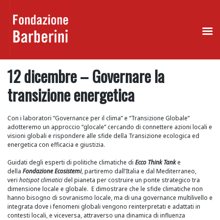
Skip
12 dicembre – Governare la
to
content
transizione energetica
Con i laboratori “Governance per il clima” e “Transizione Globale”
adotteremo un approccio “glocale” cercando di connettere azioni locali e
visioni globali e rispondere alle sfide della Transizione ecologica ed
energetica con efficacia e giustizia.
Guidati degli esperti di politiche climatiche di
Ecco Think Tank
e
della
Fondazione Ecosistemi
, partiremo dall’Italia e dal Mediterraneo,
veri
hotspot
climatici
del pianeta per costruire un ponte strategico tra
dimensione locale e globale. E dimostrare che le sfide climatiche non
hanno bisogno di sovranismo locale, ma di una governance multilivello e
integrata dove i fenomeni globali vengono reinterpretati e adattati in
contesti locali, e viceversa, attraverso una dinamica di influenza