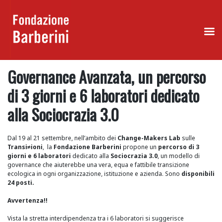
Skip
Governance Avanzata, un percorso
to
content
di 3 giorni e 6 laboratori dedicato
alla Sociocrazia 3.0
Dal 19 al 21 settembre, nell’ambito dei
Change-Makers Lab
sulle
Transi≠ioni
, la
Fondazione Barberini
propone un
percorso di 3
giorni e 6 laboratori
dedicato
alla
Sociocrazia 3.0
, u
n modello di
governance che aiuterebbe una vera, equa e fattibile transizione
ecologica in ogni organizzazione, istituzione e azienda. Sono
disponibili
24 posti.
Avvertenza!!
Vista la stretta interdipendenza tra i 6 laboratori
si suggerisce